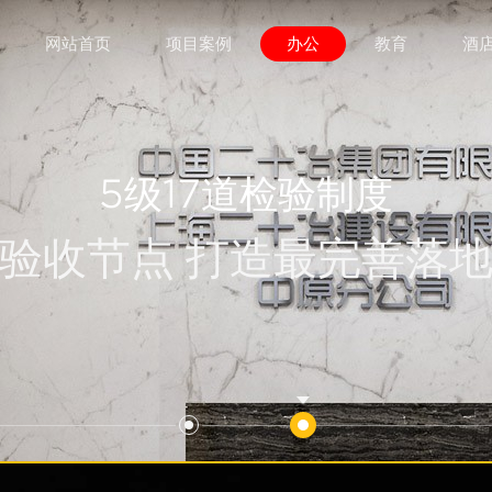
网站首页
项目案例
办公
教育
酒
5级17道检验制度
35道验收节点 打造最完善